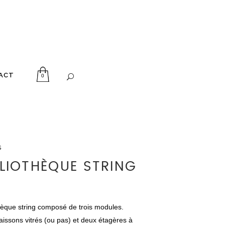
ACT
0
s
BLIOTHÈQUE STRING
hèque string composé de trois modules.
issons vitrés (ou pas) et deux étagères à