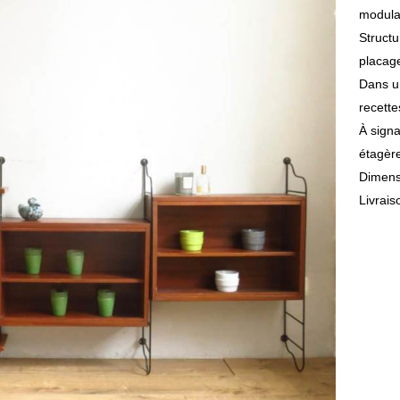
modulai
Structu
placage
Dans un
recett
À signa
étagèr
Dimens
Livrais