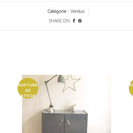
Catégorie :
Vendus
SHARE ON:
RUPTURE
R
DE
STOCK