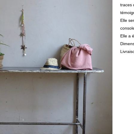
traces 
témoig
Elle s
console
Elle a é
Dimens
Livrais