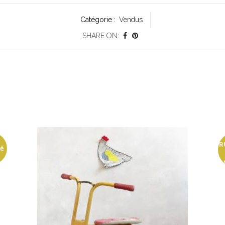
Catégorie :
Vendus
SHARE ON:
R
vé