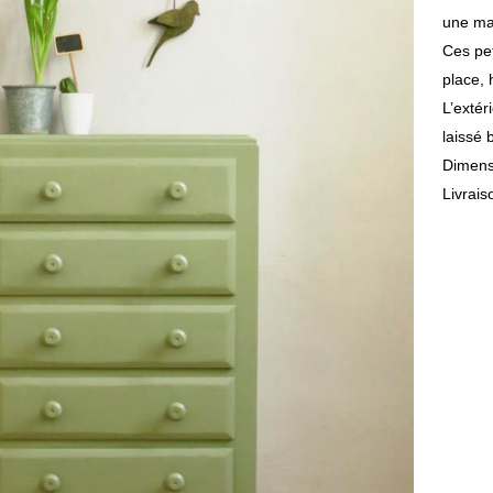
une mai
Ces pe
place, 
L’extér
laissé 
Dimens
Livrais