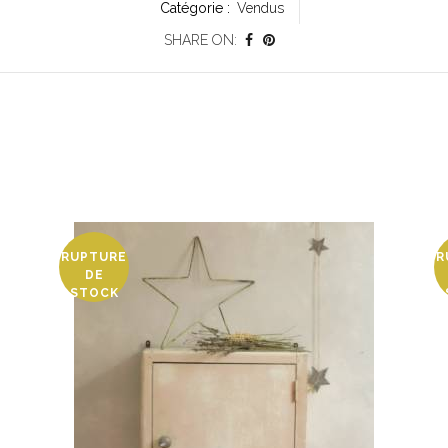
Catégorie :
Vendus
SHARE ON:
RUPTURE
R
DE
STOCK