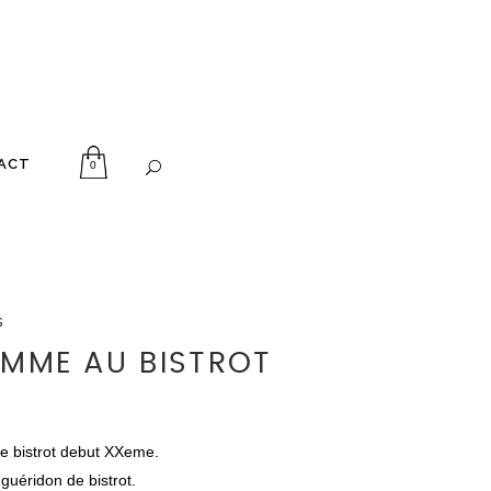
ACT
0
s
MME AU BISTROT
e bistrot debut XXeme.
guéridon de bistrot.