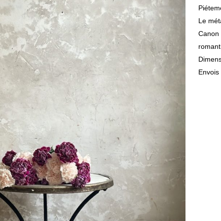
Piéteme
Le méta
Canon 
romant
Dimens
Envois 