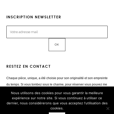
INSCRIPTION NEWSLETTER
RESTEZ EN CONTACT
Chaque pièce, unique, a été choisie pour son originalité et son empreinte
du temps. Si vous tombez sous le charme, pour réserver vous pouvez me
contacter
Nous utilisons des cookies pour vous garantir la meilleure
Mail :
giulia@cestvintage.com
expérience sur notre site. Si vous continuez à utiliser ce
dernier, nous considérerons que vous acceptez l'utilisation des
Tél : +33(0) 6 22 65 93 17
cookies.