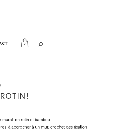
ACT
0
s
 ROTIN!
e mural en rotin et bambou.
res, à accrocher à un mur, crochet des fixation