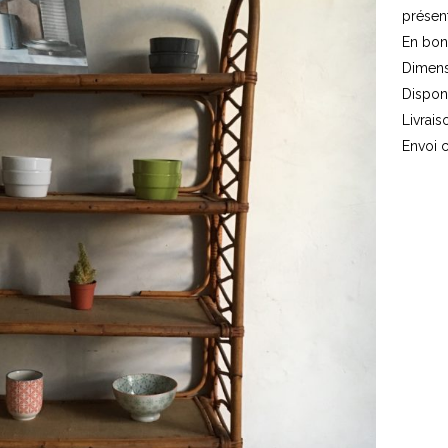
présent
En bon 
Dimens
Dispon
Livrais
Envoi
c