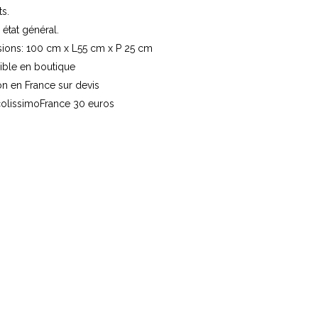
s.
état général.
ions: 100 cm
x L
55 cm x P 25 cm
ible en boutique
on en France sur devis
olissimo
France 30 euros