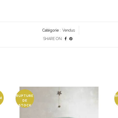
Catégorie :
Vendus
SHARE ON:
RUPTURE
R
vé
DE
STOCK