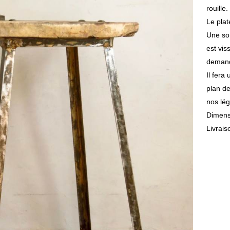
rouille.
Le pla
Une sor
est vis
deman
Il fera
plan de
nos lé
Dimens
Livrais