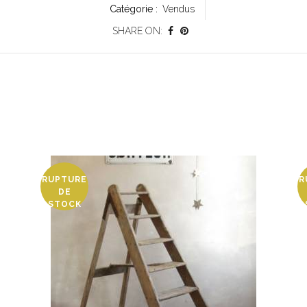
Catégorie :
Vendus
SHARE ON:
RUPTURE
R
DE
STOCK