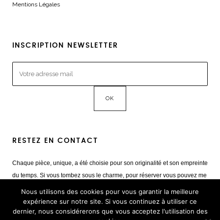
Mentions Légales
INSCRIPTION NEWSLETTER
RESTEZ EN CONTACT
Chaque pièce, unique, a été choisie pour son originalité et son empreinte
du temps. Si vous tombez sous le charme, pour réserver vous pouvez me
contacter
Nous utilisons des cookies pour vous garantir la meilleure
Mail :
giulia@cestvintage.com
expérience sur notre site. Si vous continuez à utiliser ce
dernier, nous considérerons que vous acceptez l'utilisation des
Tél : +33(0) 6 22 65 93 17