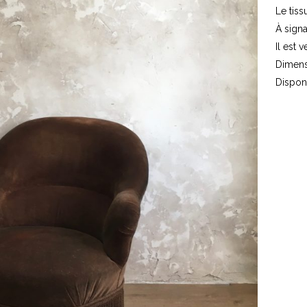
Le tiss
À signa
Il est v
Dimens
Dispon