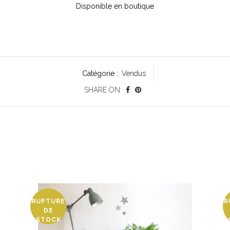
Disponible en boutique
Catégorie :
Vendus
SHARE ON:
RUPTURE
R
DE
STOCK