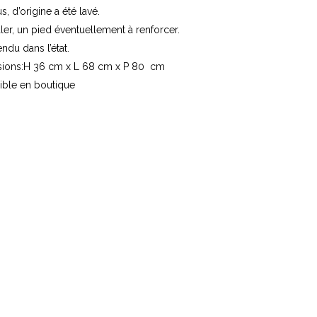
us, d’origine a été lavé.
ler, un pied éventuellement à renforcer.
endu dans l’état.
ions:H 36 cm x L 68 cm x P 80 cm
ible en boutique