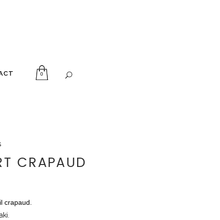
ACT
0
s
RT CRAPAUD
l crapaud.
aki.