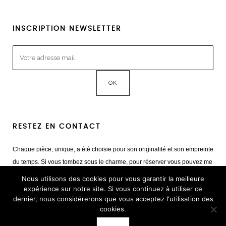
INSCRIPTION NEWSLETTER
RESTEZ EN CONTACT
Chaque pièce, unique, a été choisie pour son originalité et son empreinte
du temps. Si vous tombez sous le charme, pour réserver vous pouvez me
contacter
Nous utilisons des cookies pour vous garantir la meilleure
Mail :
giulia@cestvintage.com
expérience sur notre site. Si vous continuez à utiliser ce
dernier, nous considérerons que vous acceptez l'utilisation des
Tél : +33(0) 6 22 65 93 17
cookies.