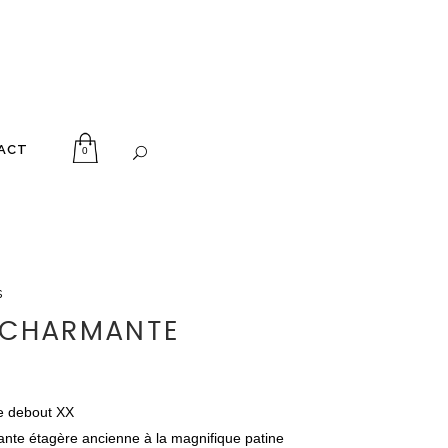
ACT
0
s
 CHARMANTE
e debout XX
nte étagère ancienne à la magnifique patine