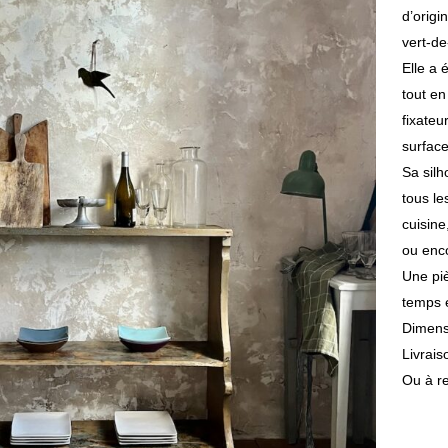
d’origi
vert-de
Elle a 
tout en
fixateu
surface 
Sa silh
tous le
cuisine
ou enc
Une piè
temps 
Dimens
Livrais
Ou à re