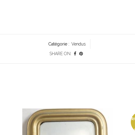
Catégorie :
Vendus
SHARE ON:
R