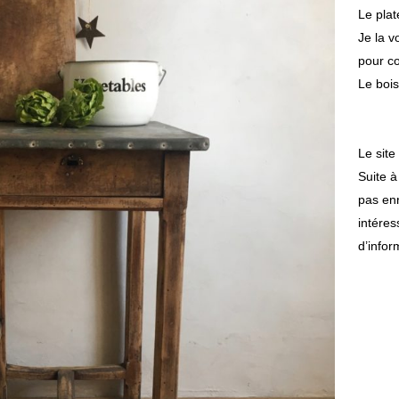
Le plat
Je la v
pour c
Le bois
Le site
Suite à
pas enr
intéres
d’infor