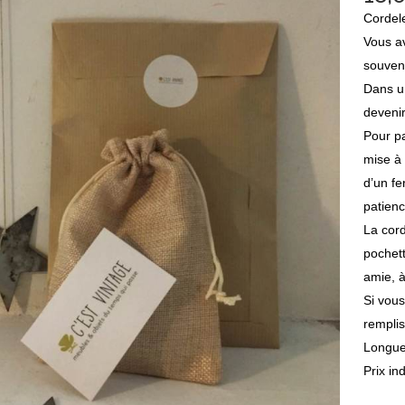
Cordele
Vous av
souven
Dans un
devenir
Pour pa
mise à 
d’un fe
patienc
La cord
pochett
amie, 
Si vou
remplis
Longueu
Prix in