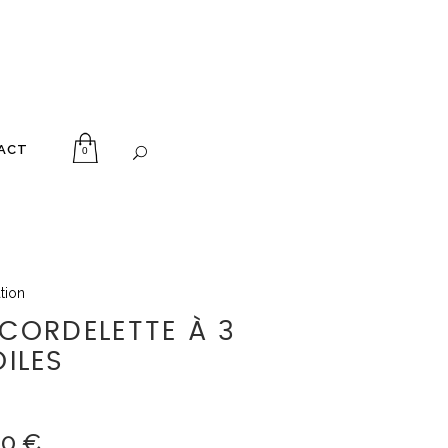
ACT
0
tion
 CORDELETTE À 3
OILES
00
€