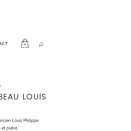
ACT
0
s
 BEAU LOUIS
 ancien Louis
Philippe
.
 et plâtre.