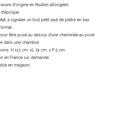
ravure d’origine en feuilles allongées.
 d’époque.
 état, à signaler un tout petit saut de plâtre en bas.
format.
t pour être posé au dessus d’une cheminée au posé
rre dans une chambre.
ions: H 113 cm. xL 74 cm. x P 5 cm
son en France sur demande.
ible en magasin.