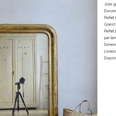
Jolie g
Dorure
Parfait
Grand 
Parfai
par te
Dimens
Livrai
Dispon