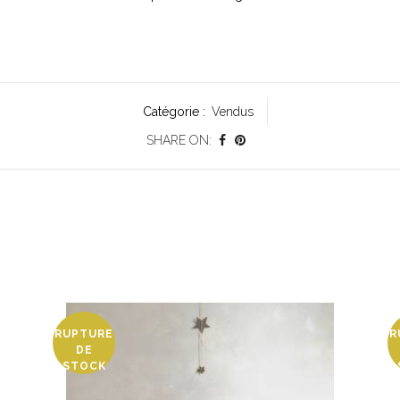
Catégorie :
Vendus
SHARE ON:
RUPTURE
R
DE
STOCK