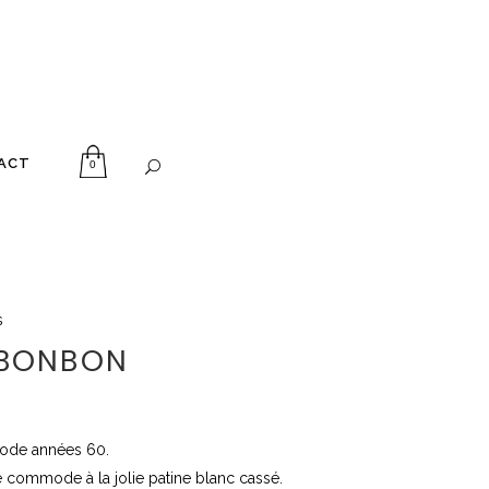
ACT
0
s
 BONBON
de années 60.
 commode à la jolie patine blanc cassé.