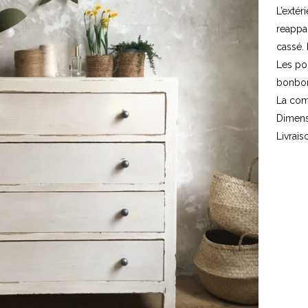
L’extér
re
appa
cassé. 
Les po
bonbo
La com
Dimens
Livrais