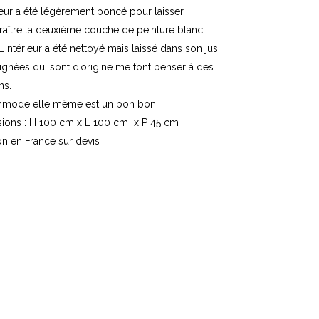
ieur a été légèrement poncé pour laisser
raître la deuxième couche de peinture blanc
L’intérieur a été nettoyé mais laissé dans son jus.
ignées qui sont d’origine me font penser à des
ns.
mode elle même est un bon bon.
ions : H 100 cm x L 100 cm x P 45 cm
on en France sur devis