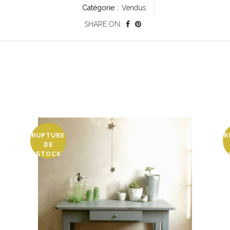
Catégorie :
Vendus
SHARE ON:
RUPTURE
R
DE
STOCK