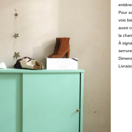
entière
Pour sa
vois b
aussi 
la cham
À signa
serrure
Dimens
Livrais