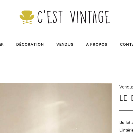
ER
DÉCORATION
VENDUS
A PROPOS
CONT
Vendu
LE
Buffet 
L’intér