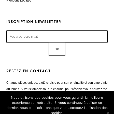
Mentions Légales
INSCRIPTION NEWSLETTER
RESTEZ EN CONTACT
Chaque pièce, unique, a été choisie pour son originalité et son empreinte
du temps. Si vous tombez sous le charme, pour réserver vous pouvez me
contacter
Nous utilisons des cookies pour vous garantir la meilleure
Mail :
giulia@cestvintage.com
expérience sur notre site. Si vous continuez à utiliser ce
dernier, nous considérerons que vous acceptez l'utilisation des
Tél : +33(0) 6 22 65 93 17
cookies.