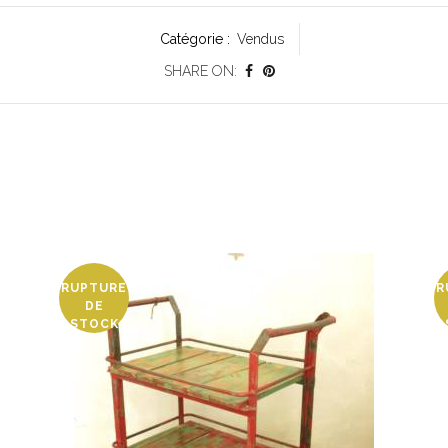
Catégorie :
Vendus
SHARE ON:
RUPTURE
R
DE
STOCK