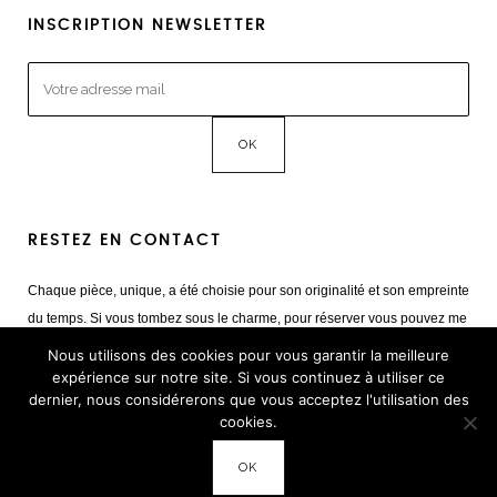
INSCRIPTION NEWSLETTER
RESTEZ EN CONTACT
Chaque pièce, unique, a été choisie pour son originalité et son empreinte
du temps. Si vous tombez sous le charme, pour réserver vous pouvez me
contacter
Nous utilisons des cookies pour vous garantir la meilleure
Mail :
giulia@cestvintage.com
expérience sur notre site. Si vous continuez à utiliser ce
dernier, nous considérerons que vous acceptez l'utilisation des
Tél : +33(0) 6 22 65 93 17
cookies.
OK