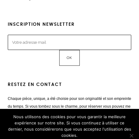
INSCRIPTION NEWSLETTER
RESTEZ EN CONTACT
Chaque pièce, unique, a été choisie pour son originalité et son empreinte
du temps. Si vous tombez sous le charme, pour réserver vous pouvez me
contacter
Nous utilisons des cookies pour vous garantir la meilleure
Mail :
giulia@cestvintage.com
expérience sur notre site. Si vous continuez à utiliser ce
dernier, nous considérerons que vous acceptez l'utilisation des
Tél : +33(0) 6 22 65 93 17
cookies.