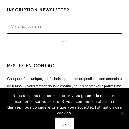
INSCRIPTION NEWSLETTER
RESTEZ EN CONTACT
Chaque pièce, unique, a été choisie pour son originalité et son empreinte
du temps. Si vous tombez sous le charme, pour réserver vous pouvez me
contacter
Nous utilisons des cookies pour vous garantir la meilleure
Mail :
giulia@cestvintage.com
expérience sur notre site. Si vous continuez à utiliser ce
dernier, nous considérerons que vous acceptez l'utilisation des
Tél : +33(0) 6 22 65 93 17
cookies.
OK