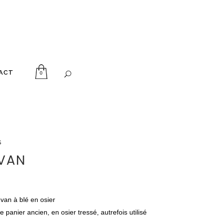
ACT
0
s
 VAN
van à blé en osier
 panier ancien, en osier tressé, autrefois utilisé