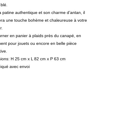
 blé.
 patine authentique et son charme d’antan, il
era une touche bohème et chaleureuse à votre
r.
rner en panier à plaids près du canapé, en
nt pour jouets ou encore en belle pièce
ive.
ions: H 25 cm x L 82 cm x P 63 cm
diqué avec envoi