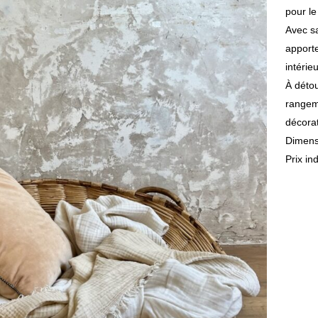
pour le
Avec sa
apport
intérieu
À détou
rangeme
décorat
Dimens
Prix in