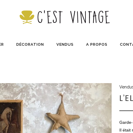
ER
DÉCORATION
VENDUS
A PROPOS
CONT
Vendu
L’
Garde-
Il étai