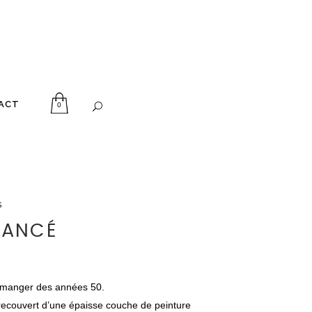
ACT
0
s
ELANCÉ
manger des années 50.
t recouvert d’une épaisse couche de peinture