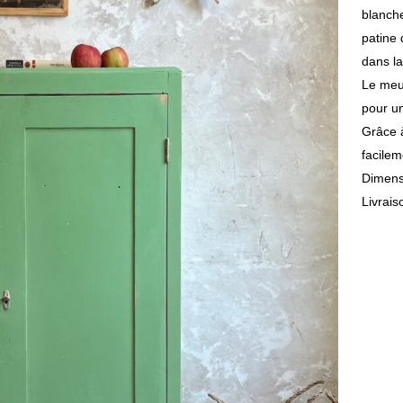
blanche
patine 
dans l
Le meub
pour un
Grâce à
facilem
Dimens
Livrais