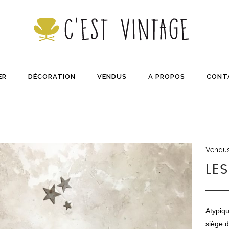
ER
DÉCORATION
VENDUS
A PROPOS
CONT
Vendu
LE
Atypiqu
siège d