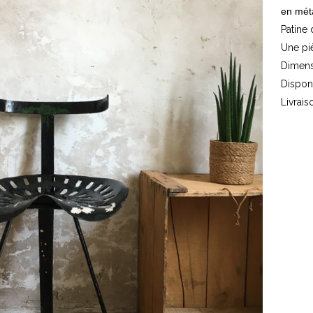
en méta
Patine 
Une pi
Dimens
Dispon
Livrais