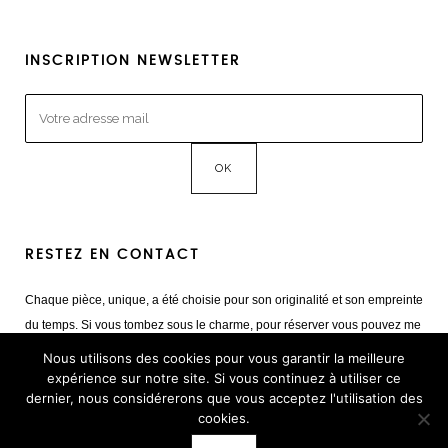
INSCRIPTION NEWSLETTER
RESTEZ EN CONTACT
Chaque pièce, unique, a été choisie pour son originalité et son empreinte
du temps. Si vous tombez sous le charme, pour réserver vous pouvez me
contacter
Nous utilisons des cookies pour vous garantir la meilleure
Mail :
giulia@cestvintage.com
expérience sur notre site. Si vous continuez à utiliser ce
dernier, nous considérerons que vous acceptez l'utilisation des
Tél : +33(0) 6 22 65 93 17
cookies.