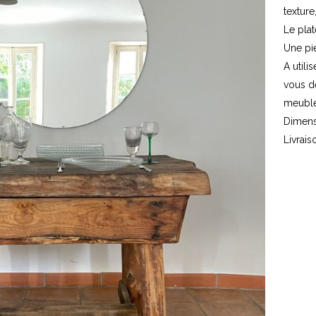
texture
Le plat
Une pi
A utili
vous d
meuble
Dimens
Livrais