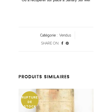
Ou à récuperer sur place à Sanary Sur Mer
Catégorie :
Vendus
SHARE ON:
PRODUITS SIMILAIRES
RUPTURE
DE
STOCK