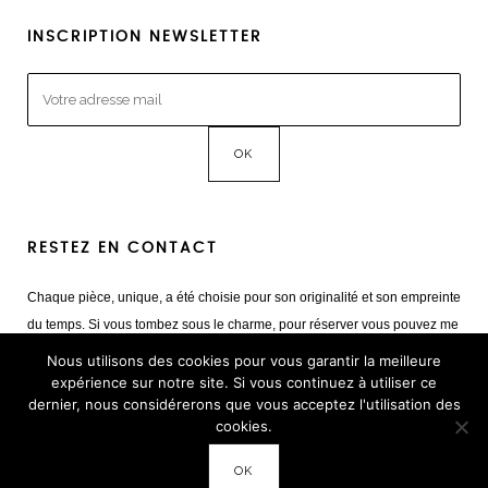
INSCRIPTION NEWSLETTER
RESTEZ EN CONTACT
Chaque pièce, unique, a été choisie pour son originalité et son empreinte
du temps. Si vous tombez sous le charme, pour réserver vous pouvez me
contacter
Nous utilisons des cookies pour vous garantir la meilleure
Mail :
giulia@cestvintage.com
expérience sur notre site. Si vous continuez à utiliser ce
dernier, nous considérerons que vous acceptez l'utilisation des
Tél : +33(0) 6 22 65 93 17
cookies.
OK