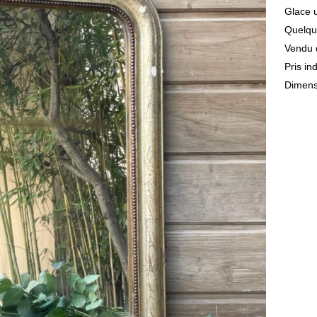
Glace 
Quelque
Vendu d
Pris in
Dimens