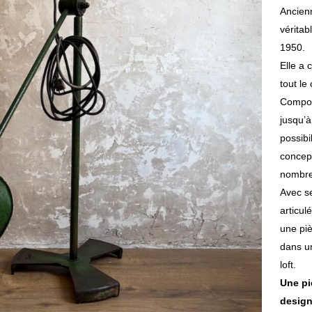
Ancienn
véritab
1950.
Elle a 
tout le
Composé
jusqu’
possibi
concept
nombre
Avec s
articul
une piè
dans un
loft.
Une pi
design