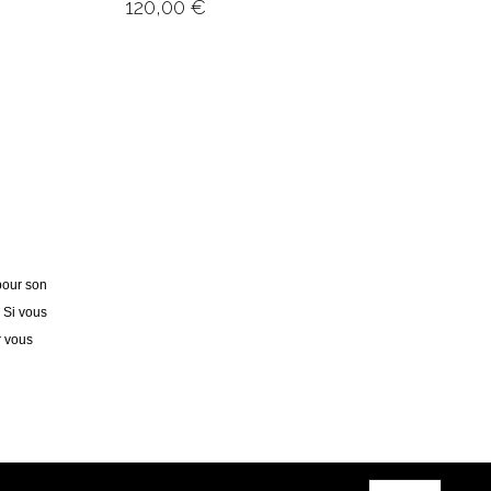
120,00
€
pour son
. Si vous
r vous