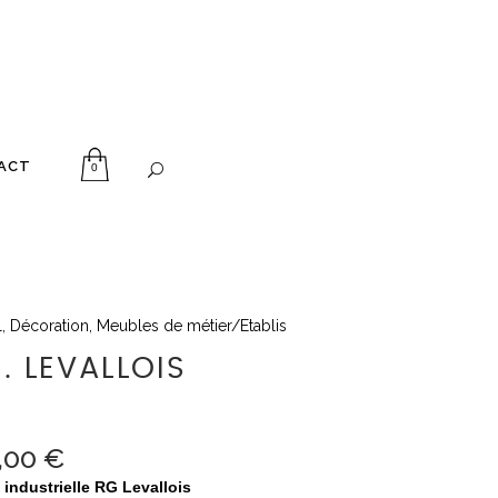
ACT
0
l
,
Décoration
,
Meubles de métier/Etablis
. LEVALLOIS
,00
€
industrielle RG Levallois