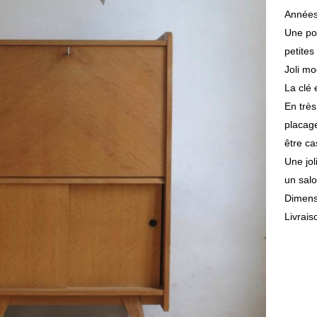
Années
Une por
petites
Joli mo
La clé 
En très
placage
être ca
Une jol
un salo
Dimens
Livrais