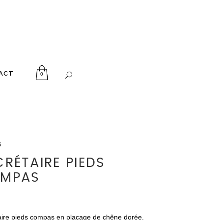
ACT
0
s
CRÉTAIRE PIEDS
MPAS
aire pieds compas en placage de chêne dorée.