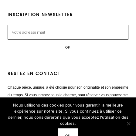
INSCRIPTION NEWSLETTER
RESTEZ EN CONTACT
Chaque pièce, unique, a été choisie pour son originalité et son empreinte
du temps. Si vous tombez sous le charme, pour réserver vous pouvez me
contacter
Nous utilisons des cookies pour vous garantir la meilleure
Mail :
giulia@cestvintage.com
expérience sur notre site. Si vous continuez à utiliser ce
dernier, nous considérerons que vous acceptez l'utilisation des
Tél : +33(0) 6 22 65 93 17
cookies.
OK