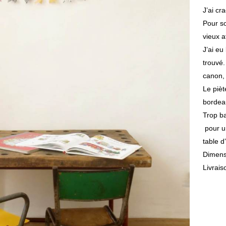
J’ai cr
Pour so
vieux at
J’ai eu
trouvé.
canon, 
Le piè
bordea
Trop ba
pour un
table d
Dimens
Livrais