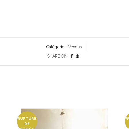
Catégorie :
Vendus
SHARE ON:
RUPTURE
R
DE