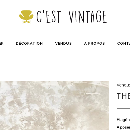
ER
DÉCORATION
VENDUS
A PROPOS
CONT
Vendu
TH
Etagèr
A poser