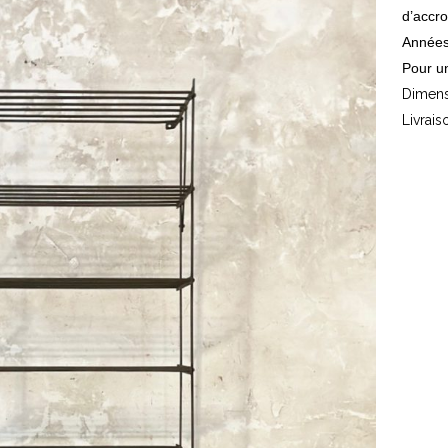
d’accr
Années
Pour un
Dimens
Livrais