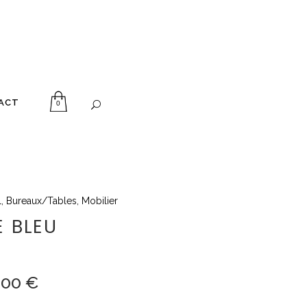
ACT
0
l
,
Bureaux/Tables
,
Mobilier
E BLEU
,00
€