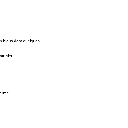
ts bleus dont quelques
ntretien.
harme.