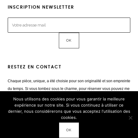
INSCRIPTION NEWSLETTER
RESTEZ EN CONTACT
Chaque pièce, unique, a été choisie pour son originalité et son empreinte
du temps. Si vous tombez sous le charme, pour réserver vous pouvez me
contacter
Nous utilisons des cookies pour vous garantir la meilleure
Mail :
giulia@cestvintage.com
expérience sur notre site. Si vous continuez à utiliser ce
dernier, nous considérerons que vous acceptez l'utilisation des
Tél : +33(0) 6 22 65 93 17
cookies.
OK