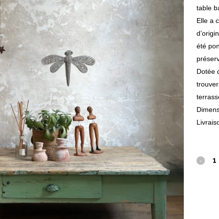
table b
Elle a 
d’origi
été pon
préserv
Dotée d
trouver
terrass
Dimens
Livrais