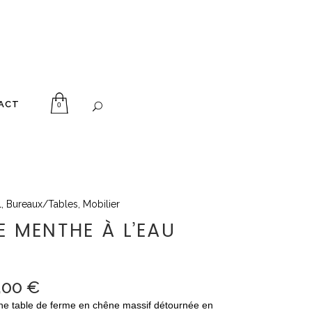
ACT
0
l
,
Bureaux/Tables
,
Mobilier
E MENTHE À L’EAU
,00
€
ne table de ferme en chêne massif détournée en