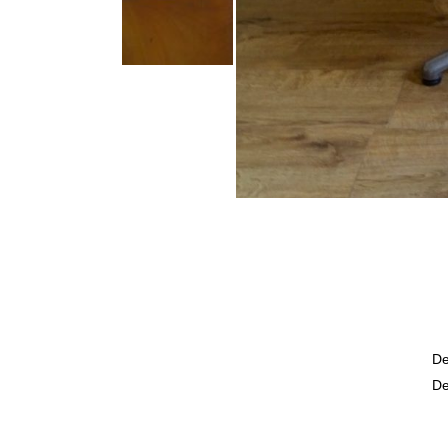
De
De