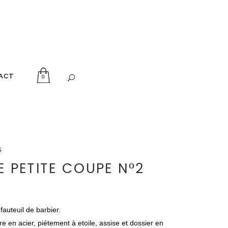
ACT
0
s
E PETITE COUPE N°2
fauteuil de barbier.
re en acier, piétement à etoile, assise et dossier en