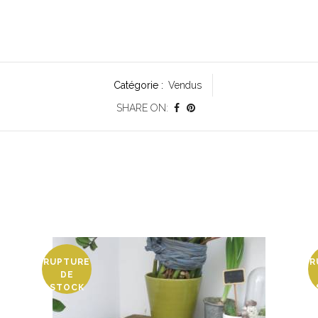
Catégorie :
Vendus
SHARE ON:
RUPTURE
R
DE
STOCK