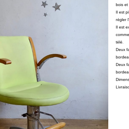
bois et
Il est 
régler 
Il est 
comme f
télé.
Deux fa
bordeau
Deux fa
bordeau
Dimens
Livrais