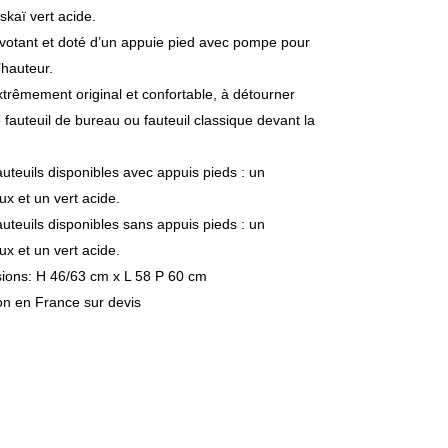
 skaï vert acide.
pivotant et doté d’un appuie pied avec pompe pour
l’hauteur.
extrêmement original et confortable, à détourner
auteuil de bureau ou fauteuil classique devant la
uteuils disponibles avec appuis pieds : un
x et un vert acide.
uteuils disponibles sans appuis pieds : un
x et un vert acide.
ions: H 46/63 cm x L 58 P 60 cm
on en France sur devis