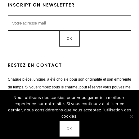
INSCRIPTION NEWSLETTER
RESTEZ EN CONTACT
Chaque pièce, unique, a été choisie pour son originalité et son empreinte
du temps. Si vous tombez sous le charme, pour réserver vous pouvez me
contacter
Nous utilisons des cookies pour vous garantir la meilleure
Mail :
giulia@cestvintage.com
expérience sur notre site. Si vous continuez à utiliser ce
dernier, nous considérerons que vous acceptez l'utilisation des
Tél : +33(0) 6 22 65 93 17
cookies.
OK