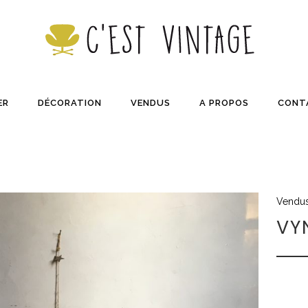
ER
DÉCORATION
VENDUS
A PROPOS
CONT
Vendu
VY