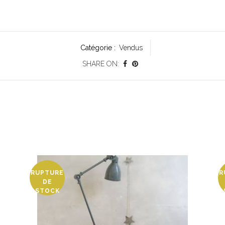
Catégorie :
Vendus
SHARE ON:
RUPTURE
R
DE
STOCK