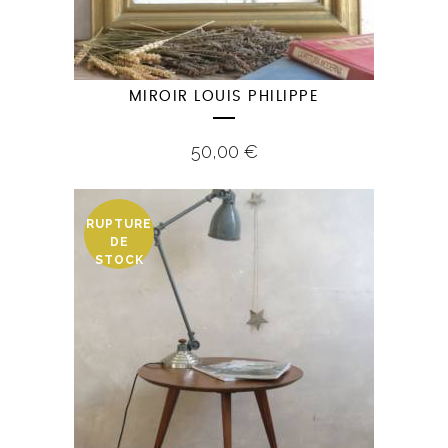
MIROIR LOUIS PHILIPPE
50,00
€
RUPTURE
DE
STOCK