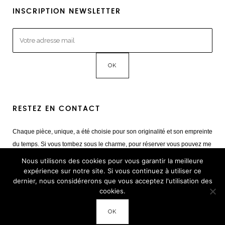
INSCRIPTION NEWSLETTER
RESTEZ EN CONTACT
Chaque pièce, unique, a été choisie pour son originalité et son empreinte
du temps. Si vous tombez sous le charme, pour réserver vous pouvez me
contacter
Nous utilisons des cookies pour vous garantir la meilleure
Mail :
giulia@cestvintage.com
expérience sur notre site. Si vous continuez à utiliser ce
dernier, nous considérerons que vous acceptez l'utilisation des
Tél : +33(0) 6 22 65 93 17
cookies.
OK