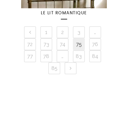
LE LIT ROMANTIQUE
1
2
3
…
72
73
74
75
76
77
78
…
83
84
85