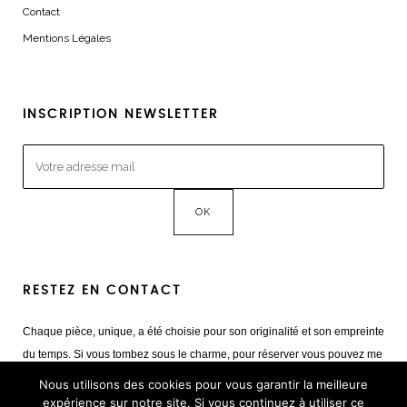
Contact
Mentions Légales
INSCRIPTION NEWSLETTER
RESTEZ EN CONTACT
Chaque pièce, unique, a été choisie pour son originalité et son empreinte
du temps. Si vous tombez sous le charme, pour réserver vous pouvez me
contacter
Nous utilisons des cookies pour vous garantir la meilleure
Mail :
giulia@cestvintage.com
expérience sur notre site. Si vous continuez à utiliser ce