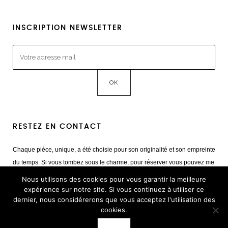
INSCRIPTION NEWSLETTER
RESTEZ EN CONTACT
Chaque pièce, unique, a été choisie pour son originalité et son empreinte
du temps. Si vous tombez sous le charme, pour réserver vous pouvez me
contacter
Nous utilisons des cookies pour vous garantir la meilleure
Mail :
giulia@cestvintage.com
expérience sur notre site. Si vous continuez à utiliser ce
dernier, nous considérerons que vous acceptez l'utilisation des
Tél : +33(0) 6 22 65 93 17
cookies.