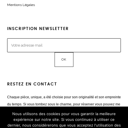
Mentions Légales
INSCRIPTION NEWSLETTER
RESTEZ EN CONTACT
Chaque pièce, unique, a été choisie pour son originalité et son empreinte
du temps. Si vous tombez sous le charme, pour réserver vous pouvez me
contacter
Nous utilisons des cookies pour vous garantir la meilleure
Mail :
giulia@cestvintage.com
expérience sur notre site. Si vous continuez à utiliser ce
dernier, nous considérerons que vous acceptez l'utilisation des
Tél : +33(0) 6 22 65 93 17