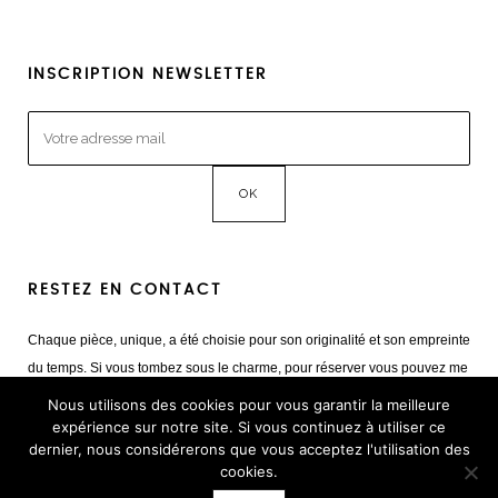
INSCRIPTION NEWSLETTER
RESTEZ EN CONTACT
Chaque pièce, unique, a été choisie pour son originalité et son empreinte
du temps. Si vous tombez sous le charme, pour réserver vous pouvez me
contacter
Nous utilisons des cookies pour vous garantir la meilleure
Mail :
giulia@cestvintage.com
expérience sur notre site. Si vous continuez à utiliser ce
dernier, nous considérerons que vous acceptez l'utilisation des
Tél : +33(0) 6 22 65 93 17
cookies.