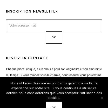
INSCRIPTION NEWSLETTER
RESTEZ EN CONTACT
Chaque pièce, unique, a été choisie pour son originalité et son empreinte
du temps. Si vous tombez sous le charme, pour réserver vous pouvez me
contacter
Nous utilisons des cookies pour vous garantir la meilleure
Mail :
giulia@cestvintage.com
expérience sur notre site. Si vous continuez à utiliser ce
dernier, nous considérerons que vous acceptez l'utilisation des
Tél : +33(0) 6 22 65 93 17
cookies.
OK