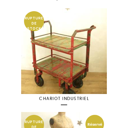
RUPTURE
DE
STOCK
CHARIOT INDUSTRIEL
RUPTURE
Réservé
DE