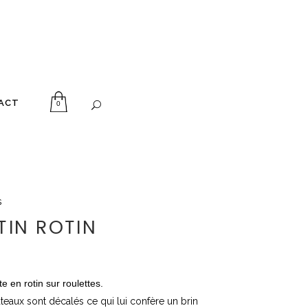
ACT
0
s
TIN ROTIN
e en rotin sur roulettes.
teaux sont décalés ce qui lui confère un brin