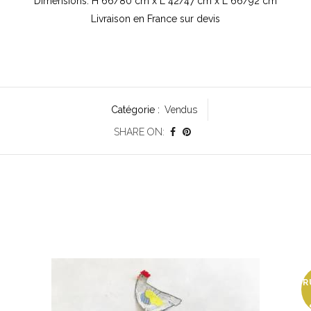
Dimensions: H 66/80 cm x L 42/47 cm x L 66/92 cm
Livraison en France sur devis
Catégorie :
Vendus
SHARE ON:
R