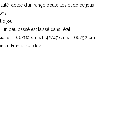
nalité, dotée d’un range bouteilles et de de jolis
lons.
 bijou ..
i un peu passé est laissé dans l’état.
ions: H 66/80 cm x L 42/47 cm x L 66/92 cm
on en France sur devis