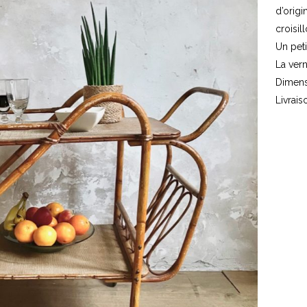
d’origi
croisil
Un petit
La vern
Dimens
Livrais