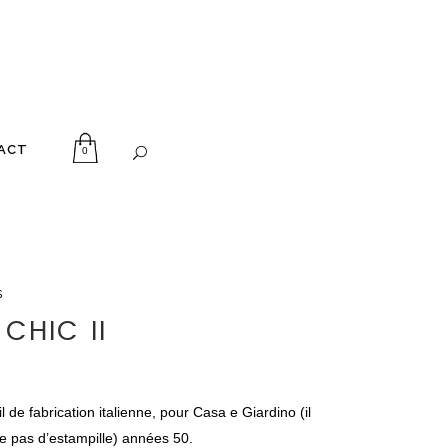
ACT
0
s
CHIC II
l de fabrication italienne, pour Casa e Giardino (il
e pas d’estampille) années 50.