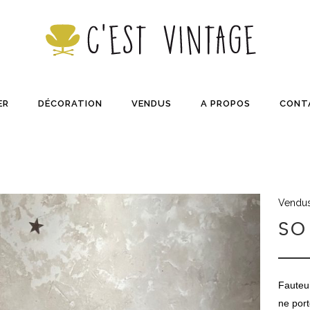
ER
DÉCORATION
VENDUS
A PROPOS
CONT
Vendu
SO 
Fauteui
ne port