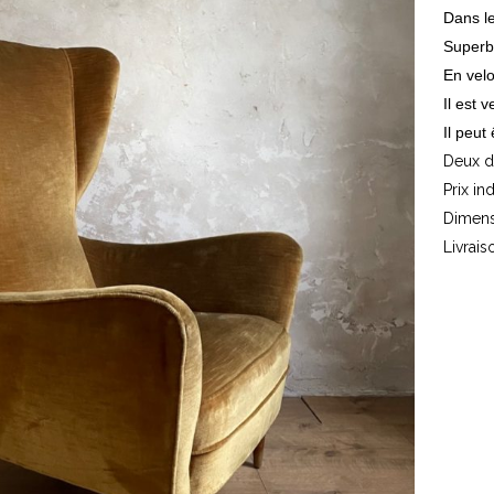
Dans le
Superbe
En vel
Il est 
Il peut
Deux d
Prix in
Dimens
Livrais